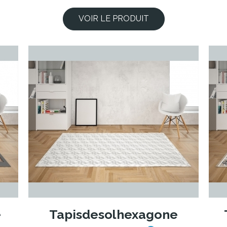
VOIR LE PRODUIT
e
Tapisdesolhexagone