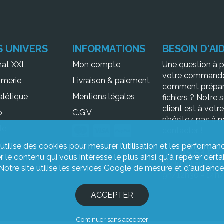
S UNIVERS
INFORMATIONS
BESOIN D'AID
mat XXL
Mon compte
Une question à 
votre command
imerie
Livraison & paiement
comment prépar
alétique
Mentions légales
fichiers ? Notre 
client est à votr
o
C.G.V
n’hésitez pas à
n
le
contacter !
erie
 utilise des cookies pour mesurer l’utilisation et les performanc
05 53 68
ier le contenu qui vous intéresse le plus ainsi qu'à repérer ce
Du lundi au vend
Notre site utilise les services Google de mesure et d'audience
9h/12h30 - 14h/
ACCEPTER
Continuer sans accepter