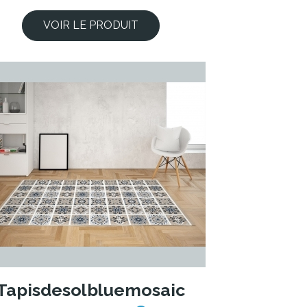
VOIR LE PRODUIT
Tapisdesolbluemosaic