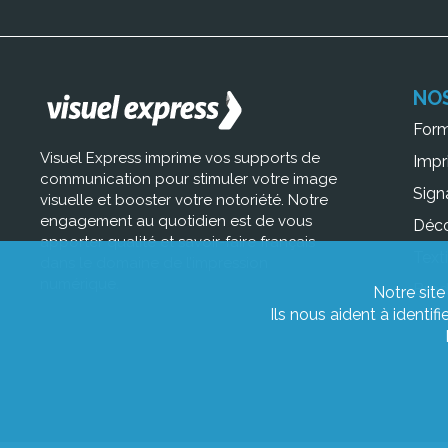
NO
For
Visuel Express imprime vos supports de
Impr
communication pour stimuler votre image
Sign
visuelle et booster votre notoriété. Notre
engagement au quotidien est de vous
Déc
apporter qualité et savoir-faire français
Texti
dans le domaine de l’impression
numérique.
Brod
Notre site
Ils nous aident à identif