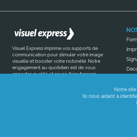
NO
For
Visuel Express imprime vos supports de
Impr
communication pour stimuler votre image
Sign
visuelle et booster votre notoriété. Notre
engagement au quotidien est de vous
Déc
apporter qualité et savoir-faire français
Texti
dans le domaine de l’impression
numérique.
Brod
Notre site
Ils nous aident à identif