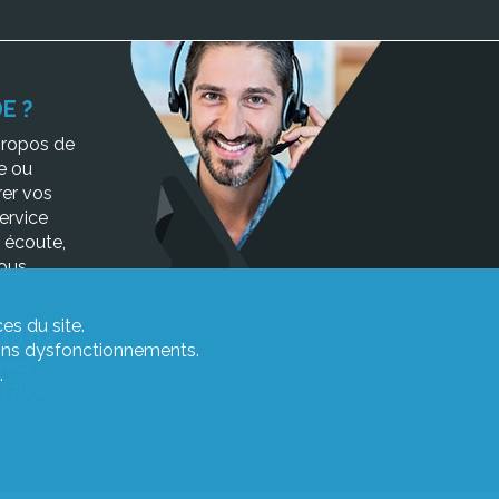
E ?
propos de
e ou
er vos
service
e écoute,
ous
es du site.
 48 04
rtains dysfonctionnements.
redi
.
17h30.