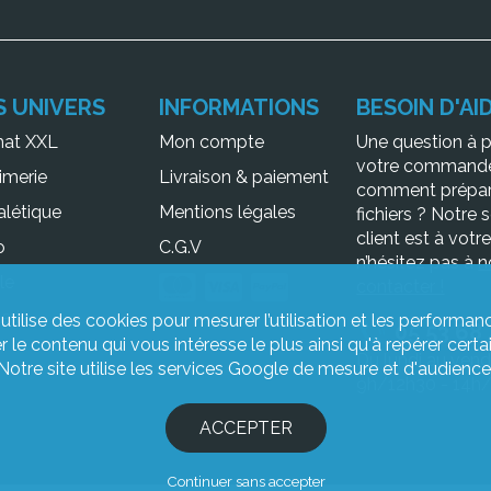
S UNIVERS
INFORMATIONS
BESOIN D'AID
mat XXL
Mon compte
Une question à 
votre command
imerie
Livraison & paiement
comment prépar
alétique
Mentions légales
fichiers ? Notre 
client est à votr
o
C.G.V
n’hésitez pas à
n
le
contacter !
erie
 utilise des cookies pour mesurer l’utilisation et les performanc
05 53 68
ier le contenu qui vous intéresse le plus ainsi qu'à repérer ce
Du lundi au vend
Notre site utilise les services Google de mesure et d'audience
9h/12h30 - 14h/
ACCEPTER
Continuer sans accepter