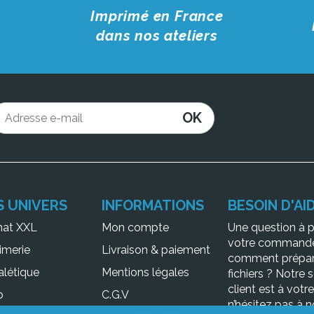
Imprimé en France
dans nos ateliers
OK
S UNIVERS
INFORMATIONS
BESOIN D'AID
mat XXL
Mon compte
Une question à 
votre command
imerie
Livraison & paiement
comment prépar
alétique
Mentions légales
fichiers ? Notre 
client est à votr
o
C.G.V
n’hésitez pas à
n