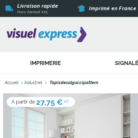
Livraison rapide
Imprimé en France
Hors format XXL
IMPRIMERIE
SIGNAL
Accueil
>
Industriel
>
Tapisdesolguccipattern
27,75 €
A partir de
HT