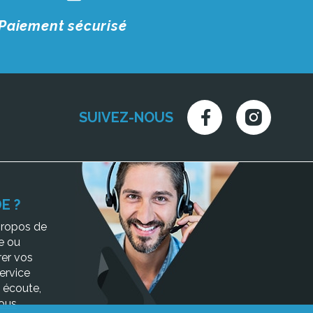
Paiement sécurisé
SUIVEZ-NOUS
E ?
propos de
e ou
er vos
service
e écoute,
ous