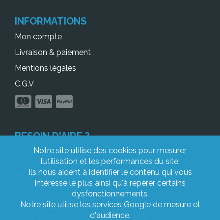
INFORMATIONS
Mon compte
Livraison & paiement
Mentions légales
C.G.V
BESOIN D'AIDE ?
Notre site utilise des cookies pour mesurer
Une question à propos de votre commande
l’utilisation et les performances du site.
ou comment préparer vos fichiers ? Notre
Ils nous aident à identifier le contenu qui vous
service client est à votre écoute, n’hésitez pas
intéresse le plus ainsi qu'à repérer certains
à
nous contacter !
dysfonctionnements.
05 53 68 48 04
Notre site utilise les services Google de mesure et
d'audience.
Du lundi au vendredi 9h/12h30 - 14h/17h30.