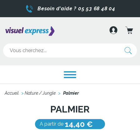
Besoin d'aide ? 05 53 68 48 04
Accueil
>
Nature / Jungle
>
Palmier
PALMIER
14,40 €
A partir de
HT