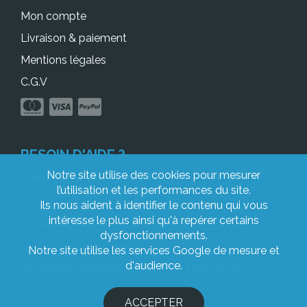
Mon compte
Livraison & paiement
Mentions légales
C.G.V
BESOIN D'AIDE ?
Notre site utilise des cookies pour mesurer
Une question à propos de votre commande
l’utilisation et les performances du site.
ou comment préparer vos fichiers ? Notre
Ils nous aident à identifier le contenu qui vous
service client est à votre écoute, n’hésitez pas
intéresse le plus ainsi qu'à repérer certains
à
nous contacter !
dysfonctionnements.
05 53 68 48 04
Notre site utilise les services Google de mesure et
d'audience.
Du lundi au vendredi 9h/12h30 - 14h/17h30.
ACCEPTER